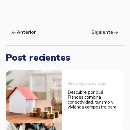
Anterior
Siguiente
west
east
Post recientes
05 de Agosto de 2026
Descubre por qué
Flandes combina
conectividad, turismo y
vivienda campestre para
convertirse en una
opción atractiva de
inversión.