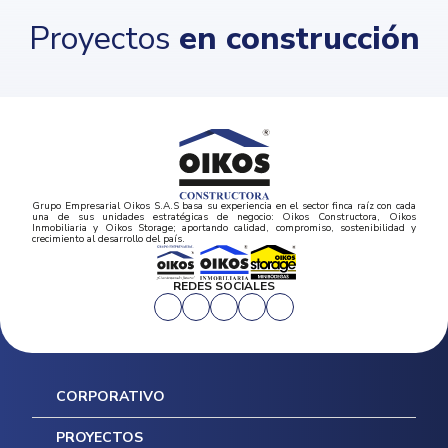
Proyectos
en construcción
Grupo Empresarial Oikos S.A.S basa su experiencia en el sector finca raíz con cada
una de sus unidades estratégicas de negocio: Oikos Constructora, Oikos
Inmobiliaria y Oikos Storage; aportando calidad, compromiso, sostenibilidad y
crecimiento al desarrollo del país.
REDES SOCIALES
CORPORATIVO
Inicio
PROYECTOS