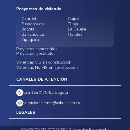
Mapa del sitio
Postventas
Proyectos de vivienda
Contratación Directa
Noticias
Girardot
Cajicá
Fusagasugá
Tunja
Bogotá
La Calera
Barranquilla
Flandes
Zipaquirá
Proyectos comerciales
Proyectos ejecutados
Bodegas - ALMAX
Locales comerciales -
Viviendas VIS en construcción
Conoce nuestros
Funza
Infinitum Zentral
Viviendas No VIS en construcción
proyectos ejecutados
Bodegas - ALMAX
Centro Comercial
Malambo
Calera Gardens
CANALES DE ATENCIÓN
Cra 16a # 78-55 Bogotá
servicioalcliente@oikos.com.co
LEGALES
Políticas de privacidad
©OIKOS CONSTRUCTORA 2025. Todos los derechos reservados.