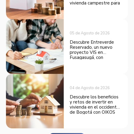
vivienda campestre para
convertirse en una
opción atractiva de
inversión.
05 de Agosto de 2026
Descubre Entreverde
Reservado, un nuevo
proyecto VIS en
Fusagasugá, con
espacios funcionales y
opciones de financiación.
04 de Agosto de 2026
Descubre los beneficios
y retos de invertir en
vivienda en el occidente
de Bogotá con OIKOS
Balmora.