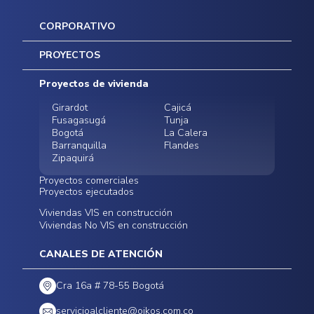
CORPORATIVO
Inicio
PROYECTOS
Mapa del sitio
Postventas
Proyectos de vivienda
Contratación Directa
Noticias
Girardot
Cajicá
Fusagasugá
Tunja
Bogotá
La Calera
Barranquilla
Flandes
Zipaquirá
Proyectos comerciales
Proyectos ejecutados
Bodegas - ALMAX
Locales comerciales -
Viviendas VIS en construcción
Conoce nuestros
Funza
Infinitum Zentral
Viviendas No VIS en construcción
proyectos ejecutados
Bodegas - ALMAX
Centro Comercial
Malambo
Calera Gardens
CANALES DE ATENCIÓN
Cra 16a # 78-55 Bogotá
servicioalcliente@oikos.com.co