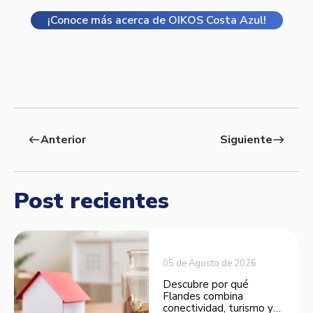
¡Conoce más acerca de OIKOS Costa Azul!
Anterior
Siguiente
west
east
Post recientes
05 de Agosto de 2026
Descubre por qué
Flandes combina
conectividad, turismo y