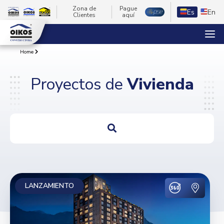
Zona de
Pague
Es
En
Clientes
aquí
Home
Proyectos de
Vivienda
LANZAMIENTO