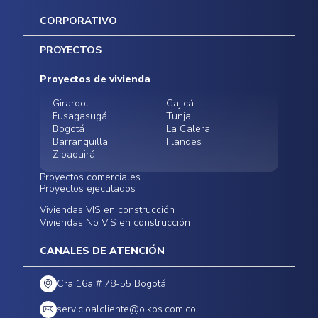
CORPORATIVO
Inicio
PROYECTOS
Mapa del sitio
Postventas
Proyectos de vivienda
Contratación Directa
Noticias
Girardot
Cajicá
Fusagasugá
Tunja
Bogotá
La Calera
Barranquilla
Flandes
Zipaquirá
Proyectos comerciales
Proyectos ejecutados
Bodegas - ALMAX
Locales comerciales -
Viviendas VIS en construcción
Conoce nuestros
Funza
Infinitum Zentral
Viviendas No VIS en construcción
proyectos ejecutados
Bodegas - ALMAX
Centro Comercial
Malambo
Calera Gardens
CANALES DE ATENCIÓN
Cra 16a # 78-55 Bogotá
servicioalcliente@oikos.com.co