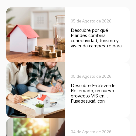
05 de Agosto de 2026
Descubre por qué
Flandes combina
conectividad, turismo y
vivienda campestre para
convertirse en una
opción atractiva de
inversión.
05 de Agosto de 2026
Descubre Entreverde
Reservado, un nuevo
proyecto VIS en
Fusagasugá, con
espacios funcionales y
opciones de financiación.
04 de Agosto de 2026