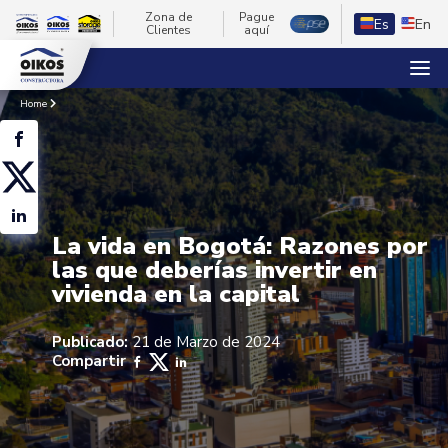
Zona de
Pague
Es
En
Clientes
aquí
Home
La vida en Bogotá: Razones por
las que deberías invertir en
vivienda en la capital
Publicado:
21 de Marzo de 2024
Compartir