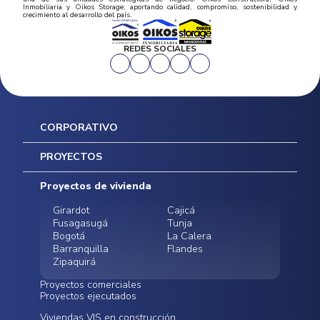
Inmobiliaria y Oikos Storage; aportando calidad, compromiso, sostenibilidad y
crecimiento al desarrollo del país.
REDES SOCIALES
CORPORATIVO
Inicio
PROYECTOS
Mapa del sitio
Postventas
Proyectos de vivienda
Contratación Directa
Noticias
Girardot
Cajicá
Fusagasugá
Tunja
Bogotá
La Calera
Barranquilla
Flandes
Zipaquirá
Proyectos comerciales
Proyectos ejecutados
Bodegas - ALMAX
Locales comerciales -
Viviendas VIS en construcción