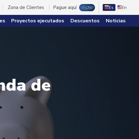
Zona de Clientes
Pague aquí
Es
En
es
Proyectos ejecutados
Descuentos
Noticias
enda de