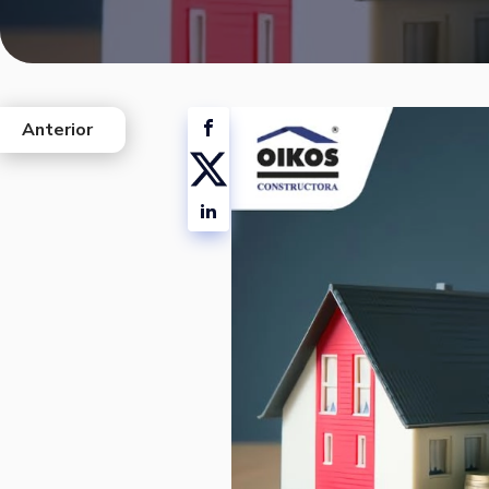
Anterior
west