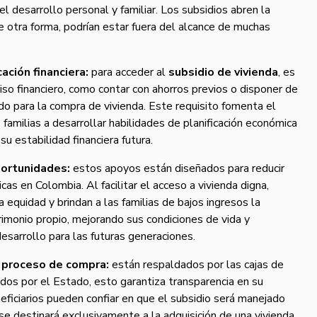
el desarrollo personal y familiar. Los subsidios abren la
e otra forma, podrían estar fuera del alcance de muchas
cación financiera:
para acceder al
subsidio de vivienda
, es
o financiero, como contar con ahorros previos o disponer de
do para la compra de vivienda. Este requisito fomenta el
 familias a desarrollar habilidades de planificación económica
su estabilidad financiera futura.
portunidades:
estos apoyos están diseñados para reducir
as en Colombia. Al facilitar el acceso a vivienda digna,
equidad y brindan a las familias de bajos ingresos la
trimonio propio, mejorando sus condiciones de vida y
sarrollo para las futuras generaciones.
l proceso de compra:
están respaldados por las cajas de
dos por el Estado, esto garantiza transparencia en su
neficiarios pueden confiar en que el subsidio será manejado
e destinará exclusivamente a la adquisición de una vivienda