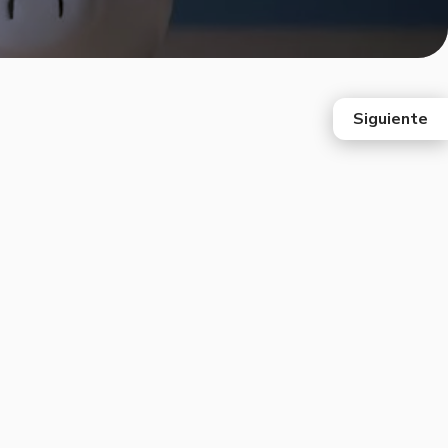
Siguiente
east