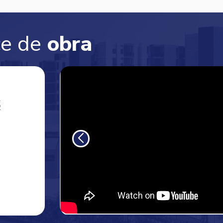
e de
obra
2
2