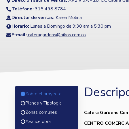
Dirección sala de ventas:
Av.2 # 9A - 28, C.C Calera Ga
Teléfono:
315 498 8784
Director de ventas:
Karen Molina
Horario:
Lunes a Domingo de 9:30 am a 5:30 pm
E-mail:
caleragardens@oikos.com.co
Descripc
Sobre el proyecto
Planos y Tipología
Zonas comunes
Calera Gardens Cent
Avance obra
CENTRO COMERCIA