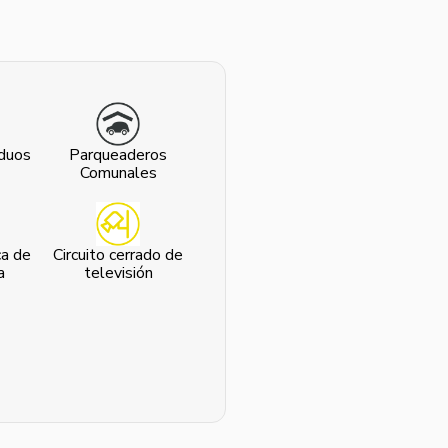
iduos
Parqueaderos
Comunales
ca de
Circuito cerrado de
a
televisión