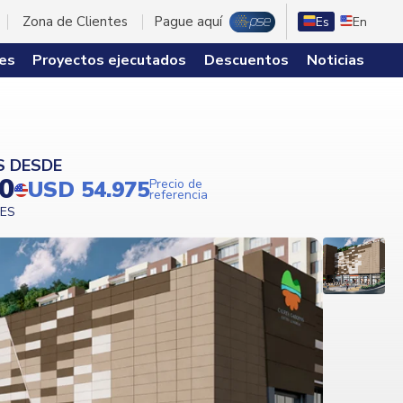
Zona de Clientes
Pague aquí
Es
En
es
Proyectos ejecutados
Descuentos
Noticias
S DESDE
00
USD 54.975
Precio de
referencia
LES