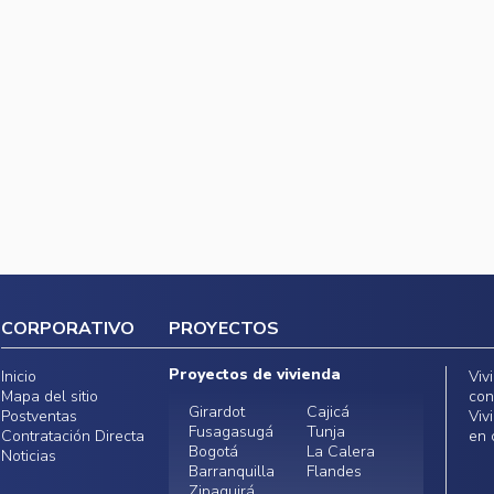
CORPORATIVO
PROYECTOS
Proyectos de vivienda
Inicio
Viv
Mapa del sitio
con
Girardot
Cajicá
Postventas
Viv
Fusagasugá
Tunja
Contratación Directa
en 
Bogotá
La Calera
Noticias
Barranquilla
Flandes
Zipaquirá