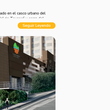
do en el casco urbano del
el rio Teusacá y cerca del
Seguir Leyendo
eta de comidas y oficinas. Está
res pisos de locales
amigos, accesos peatonales y
rdo a la ruta de sostenibilidad
 el proceso de construcción.