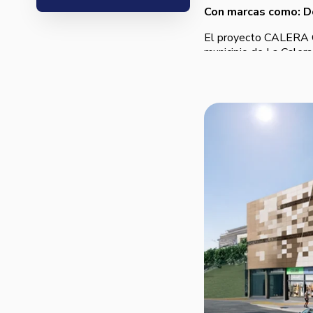
Con marcas como: D
El proyecto CALERA G
municipio de La Calera
hermoso paisaje del e
El Centro Comercial C
diseñado para ofrecer 
comerciales, plazoleta
vehiculares, estaciona
del municipio, preserva
Etapa 1 y 2.
*
Las condiciones finales de
*
La información del proyect
*
Las imágenes expuestas en 