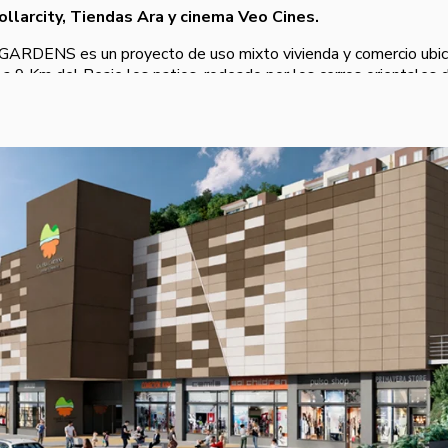
ollarcity, Tiendas Ara y cinema Veo Cines.
ARDENS es un proyecto de uso mixto vivienda y comercio ubica
 a 9 Km del Peaje los patios, rodeado por los cerros orientales d
mbalse San Rafael, en medio de la naturaleza.
alera Gardens es un
proyecto de locales comerciales
, plazol
todo lo que la población caleruna desea y necesita. Cuenta con t
 de comidas y espacios creados para disfrutar en familia y con 
mientos y zonas verdes. Es una plataforma comercial que, de acue
 la naturaleza propia de la región y prioriza la arborización.
 la entrega están expuestas en el declaro conocer del comprador.
o puede variar durante el desarrollo del mismo.
esta página web corresponden a una representación artística y pueden variar en