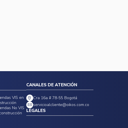
CANALES DE ATENCIÓN
iendas VIS en
Cra 16a # 78-55 Bogotá
strucción
servicioalcliente@oikos.com.co
iendas No VIS
LEGALES
construcción
Políticas de privacidad