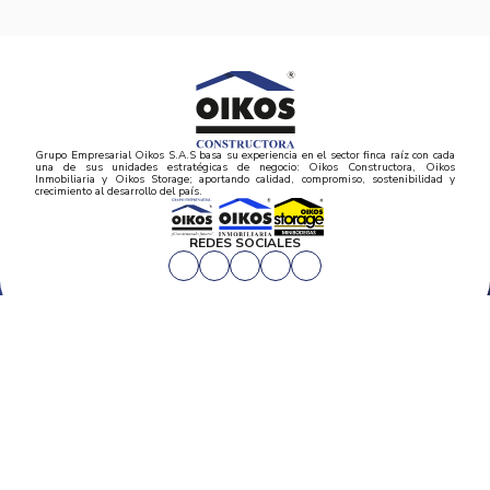
Grupo Empresarial Oikos S.A.S basa su experiencia en el sector finca raíz con cada
una de sus unidades estratégicas de negocio: Oikos Constructora, Oikos
Inmobiliaria y Oikos Storage; aportando calidad, compromiso, sostenibilidad y
crecimiento al desarrollo del país.
REDES SOCIALES
CORPORATIVO
Inicio
PROYECTOS
Mapa del sitio
Postventas
Proyectos de vivienda
Contratación Directa
Noticias