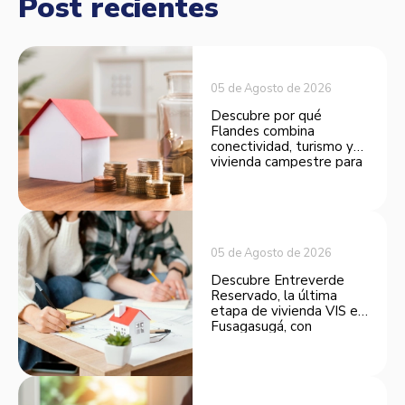
Post recientes
05 de Agosto de 2026
Descubre por qué
Flandes combina
conectividad, turismo y
vivienda campestre para
convertirse en una
opción atractiva de
inversión.
05 de Agosto de 2026
Descubre Entreverde
Reservado, la última
etapa de vivienda VIS en
Fusagasugá, con
espacios funcionales y
opciones de financiación.