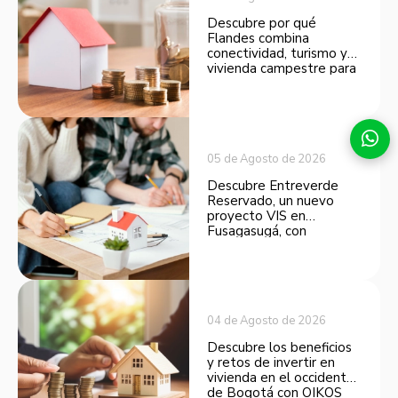
Descubre por qué
Flandes combina
conectividad, turismo y
vivienda campestre para
convertirse en una
opción atractiva de
inversión.
05 de Agosto de 2026
Descubre Entreverde
Reservado, un nuevo
proyecto VIS en
Fusagasugá, con
espacios funcionales y
opciones de financiación.
04 de Agosto de 2026
Descubre los beneficios
y retos de invertir en
vivienda en el occidente
de Bogotá con OIKOS