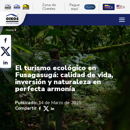
Zona de
Pague
Es
En
Clientes
aquí
Home
El turismo ecológico en
Fusagasugá: calidad de vida,
inversión y naturaleza en
perfecta armonía
Publicado:
14 de Marzo de 2025
Compartir