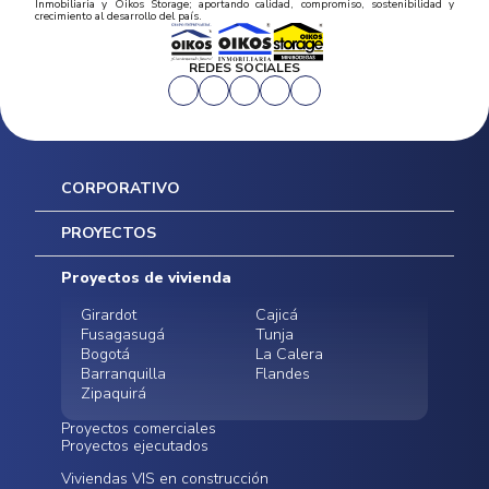
Inmobiliaria y Oikos Storage; aportando calidad, compromiso, sostenibilidad y
crecimiento al desarrollo del país.
REDES SOCIALES
CORPORATIVO
Inicio
PROYECTOS
Mapa del sitio
Postventas
Proyectos de vivienda
Contratación Directa
Noticias
Girardot
Cajicá
Fusagasugá
Tunja
Bogotá
La Calera
Barranquilla
Flandes
Zipaquirá
Proyectos comerciales
Proyectos ejecutados
Bodegas - ALMAX
Locales comerciales -
Viviendas VIS en construcción
Conoce nuestros
Funza
Infinitum Zentral