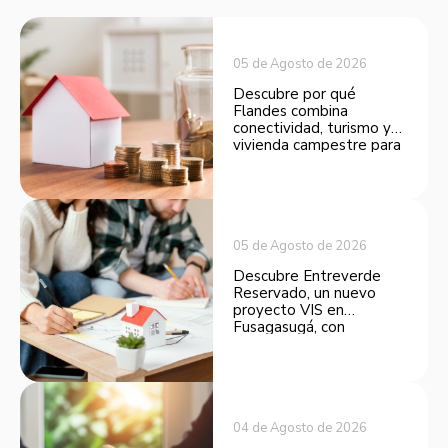
05 de Agosto de 2026
Descubre por qué
Flandes combina
conectividad, turismo y
vivienda campestre para
convertirse en una
opción atractiva de
inversión.
05 de Agosto de 2026
Descubre Entreverde
Reservado, un nuevo
proyecto VIS en
Fusagasugá, con
espacios funcionales y
opciones de financiación.
04 de Agosto de 2026