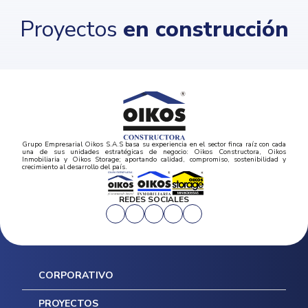
Proyectos
en construcción
Grupo Empresarial Oikos S.A.S basa su experiencia en el sector finca raíz con cada
una de sus unidades estratégicas de negocio: Oikos Constructora, Oikos
Inmobiliaria y Oikos Storage; aportando calidad, compromiso, sostenibilidad y
crecimiento al desarrollo del país.
REDES SOCIALES
CORPORATIVO
Inicio
PROYECTOS