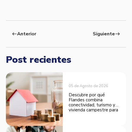
Anterior
Siguiente
west
east
Post recientes
05 de Agosto de 2026
Descubre por qué
Flandes combina
conectividad, turismo y
vivienda campestre para
convertirse en una
opción atractiva de
inversión.