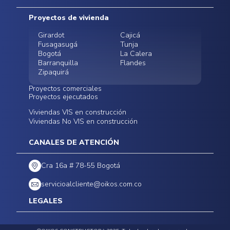
Mapa del sitio
Postventas
Proyectos de vivienda
Contratación Directa
Noticias
Girardot
Cajicá
Fusagasugá
Tunja
Bogotá
La Calera
Barranquilla
Flandes
Zipaquirá
Proyectos comerciales
Proyectos ejecutados
Bodegas - ALMAX
Locales comerciales -
Viviendas VIS en construcción
Conoce nuestros
Funza
Infinitum Zentral
Viviendas No VIS en construcción
proyectos ejecutados
Bodegas - ALMAX
Centro Comercial
Malambo
Calera Gardens
CANALES DE ATENCIÓN
Cra 16a # 78-55 Bogotá
servicioalcliente@oikos.com.co
LEGALES
Políticas de privacidad