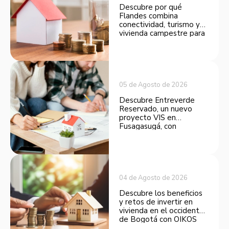
Descubre por qué
Flandes combina
conectividad, turismo y
vivienda campestre para
convertirse en una
opción atractiva de
inversión.
05 de Agosto de 2026
Descubre Entreverde
Reservado, un nuevo
proyecto VIS en
Fusagasugá, con
espacios funcionales y
opciones de financiación.
04 de Agosto de 2026
Descubre los beneficios
y retos de invertir en
vivienda en el occidente
de Bogotá con OIKOS
Balmora.