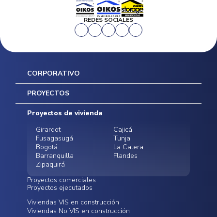
REDES SOCIALES
CORPORATIVO
Inicio
PROYECTOS
Mapa del sitio
Postventas
Proyectos de vivienda
Contratación Directa
Noticias
Girardot
Cajicá
Fusagasugá
Tunja
Bogotá
La Calera
Barranquilla
Flandes
Zipaquirá
Proyectos comerciales
Proyectos ejecutados
Bodegas - ALMAX
Locales comerciales -
Viviendas VIS en construcción
Conoce nuestros
Funza
Infinitum Zentral
Viviendas No VIS en construcción
proyectos ejecutados
Bodegas - ALMAX
Centro Comercial