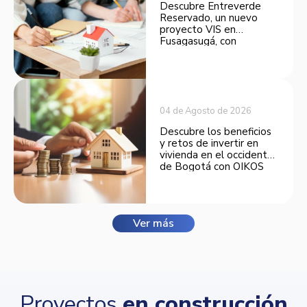
Descubre Entreverde
Reservado, un nuevo
proyecto VIS en
Fusagasugá, con
espacios funcionales y
opciones de financiación.
04 de Agosto de 2026
Descubre los beneficios
y retos de invertir en
vivienda en el occidente
de Bogotá con OIKOS
Balmora.
Ver más
Proyectos
en construcción