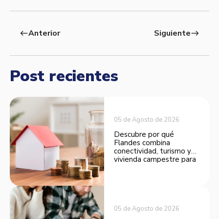
Anterior
Siguiente
west
east
Post recientes
05 de Agosto de 2026
Descubre por qué
Flandes combina
conectividad, turismo y
vivienda campestre para
convertirse en una
opción atractiva de
inversión.
05 de Agosto de 2026