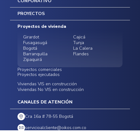
CORPORATIVO
Inicio
PROYECTOS
Mapa del sitio
Postventas
Proyectos de vivienda
Contratación Directa
Noticias
Girardot
Cajicá
Fusagasugá
Tunja
Bogotá
La Calera
Barranquilla
Flandes
Zipaquirá
Proyectos comerciales
Proyectos ejecutados
Bodegas - ALMAX
Locales comerciales -
Viviendas VIS en construcción
Conoce nuestros
Funza
Infinitum Zentral
Viviendas No VIS en construcción
proyectos ejecutados
Bodegas - ALMAX
Centro Comercial
Malambo
Calera Gardens
CANALES DE ATENCIÓN
Cra 16a # 78-55 Bogotá
servicioalcliente@oikos.com.co
LEGALES