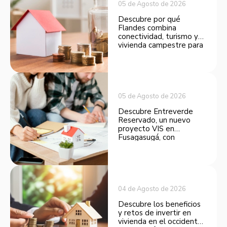
05 de Agosto de 2026
Descubre por qué
Flandes combina
conectividad, turismo y
vivienda campestre para
convertirse en una
opción atractiva de
inversión.
05 de Agosto de 2026
Descubre Entreverde
Reservado, un nuevo
proyecto VIS en
Fusagasugá, con
espacios funcionales y
opciones de financiación.
04 de Agosto de 2026
Descubre los beneficios
y retos de invertir en
vivienda en el occidente