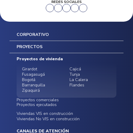
REDES SOCIALES
CORPORATIVO
Inicio
PROYECTOS
Mapa del sitio
Postventas
Proyectos de vivienda
Contratación Directa
Noticias
Girardot
Cajicá
Fusagasugá
Tunja
Bogotá
La Calera
Barranquilla
Flandes
Zipaquirá
Proyectos comerciales
Proyectos ejecutados
Bodegas - ALMAX
Locales comerciales -
Viviendas VIS en construcción
Conoce nuestros
Funza
Infinitum Zentral
Viviendas No VIS en construcción
proyectos ejecutados
Bodegas - ALMAX
Centro Comercial
Malambo
Calera Gardens
CANALES DE ATENCIÓN