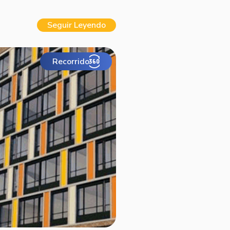
incluye portería, recepción,
Seguir Leyendo
o de residuos, co-working, salón
atonales rodeadas de zonas
Recorrido
 el proceso de construcción.
del año de escrituración.