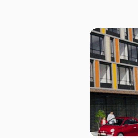
El proyecto está compu
zonas de trabajo, espa
comunal, terraza BBQ 
verdes.
Apartamentos:
Tipo A:
Área constru
*
Las condiciones finales de
*
La información del proyect
*
Las imágenes expuestas en 
* El valor del inmueble est