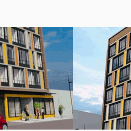
esto por 1 torre de 7 pisos, con un total de 200 viviendas, que 
cios técnicos para subestación, planta eléctrica, cuarto de manej
y zonas de descanso al aire libre acompañadas de senderos pe
ida
21.20 m2
y área privada
19.20 m2.
 la entrega están expuestas en el declaro conocer del comprador.
o puede variar durante el desarrollo del mismo.
esta página web corresponden a una representación artística y pueden variar en
a proyectado en ciento cincuenta salarios legales mensuales vigentes (150 SMLV) 