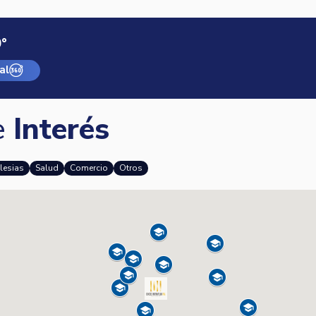
°
al
e
Interés
glesias
Salud
Comercio
Otros