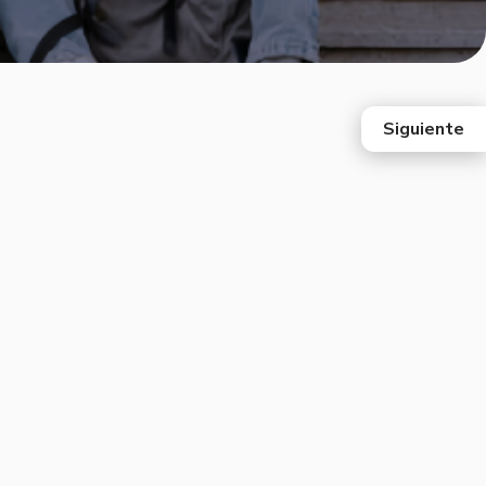
Siguiente
east