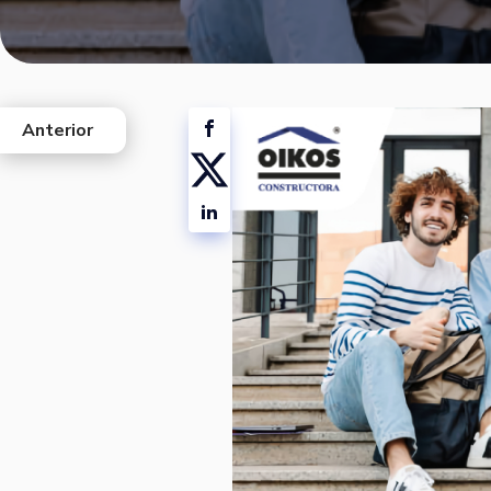
Anterior
west