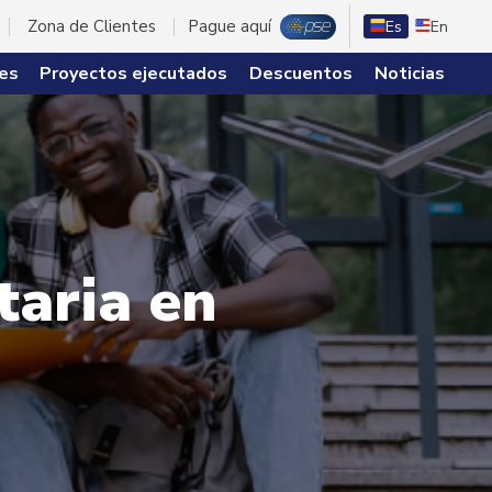
Zona de Clientes
Pague aquí
Es
En
es
Proyectos ejecutados
Descuentos
Noticias
taria en