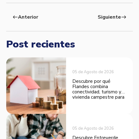
Anterior
Siguiente
west
east
Post recientes
05 de Agosto de 2026
Descubre por qué
Flandes combina
conectividad, turismo y
vivienda campestre para
convertirse en una
opción atractiva de
inversión.
05 de Agosto de 2026
Descubre Entreverde