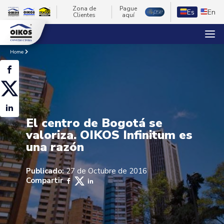
Zona de
Pague
Es
En
Clientes
aquí
Home
El centro de Bogotá se
valoriza. OIKOS Infinitum es
una razón
Publicado:
27 de Octubre de 2016
Compartir