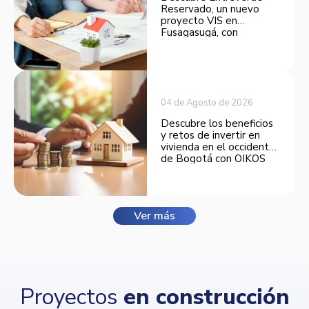
Reservado, un nuevo
proyecto VIS en
Fusagasugá, con
espacios funcionales y
opciones de financiación.
04 de Agosto de 2026
Descubre los beneficios
y retos de invertir en
vivienda en el occidente
de Bogotá con OIKOS
Balmora.
Ver más
Proyectos
en construcción