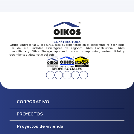
Grupo Empresarial Oikos S.A.S basa su experiencia en el sector finca raíz con cada
una de sus unidades estratégicas de negocio: Oikos Constructora, Oikos
Inmobiliaria y Oikos Storage; aportando calidad, compromiso, sostenibilidad y
crecimiento al desarrollo del país.
REDES SOCIALES
CORPORATIVO
Inicio
PROYECTOS
Mapa del sitio
Postventas
Proyectos de vivienda
Contratación Directa