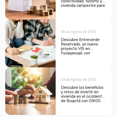
conectividad, turismo y
vivienda campestre para
convertirse en una
opción atractiva de
inversión.
05 de Agosto de 2026
Descubre Entreverde
Reservado, un nuevo
proyecto VIS en
Fusagasugá, con
espacios funcionales y
opciones de financiación.
04 de Agosto de 2026
Descubre los beneficios
y retos de invertir en
vivienda en el occidente
de Bogotá con OIKOS
Balmora.