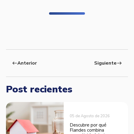
Anterior
Siguiente
west
east
Post recientes
05 de Agosto de 2026
Descubre por qué
Flandes combina