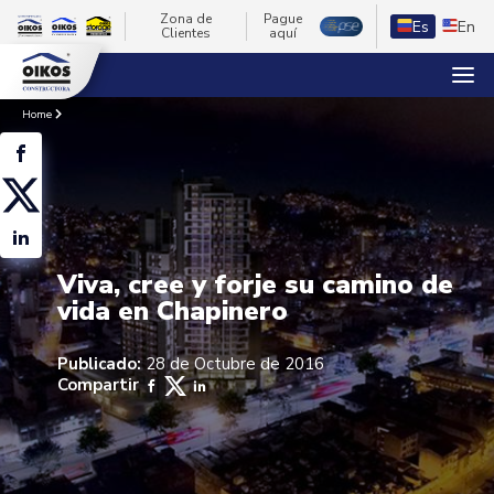
Zona de
Pague
Es
En
Clientes
aquí
Home
Viva, cree y forje su camino de
vida en Chapinero
Publicado:
28 de Octubre de 2016
Compartir