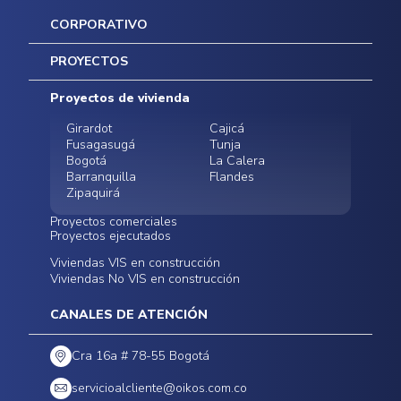
CORPORATIVO
Inicio
PROYECTOS
Mapa del sitio
Postventas
Proyectos de vivienda
Contratación Directa
Noticias
Girardot
Cajicá
Fusagasugá
Tunja
Bogotá
La Calera
Barranquilla
Flandes
Zipaquirá
Proyectos comerciales
Proyectos ejecutados
Bodegas - ALMAX
Locales comerciales -
Viviendas VIS en construcción
Conoce nuestros
Funza
Infinitum Zentral
Viviendas No VIS en construcción
proyectos ejecutados
Bodegas - ALMAX
Centro Comercial
Malambo
Calera Gardens
CANALES DE ATENCIÓN
Cra 16a # 78-55 Bogotá
servicioalcliente@oikos.com.co