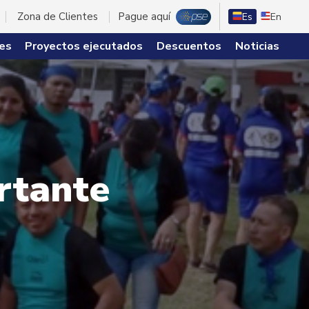
Zona de Clientes
Pague aquí
Es
En
es
Proyectos ejecutados
Descuentos
Noticias
rtante