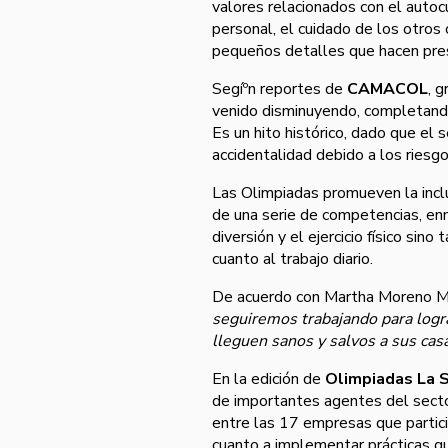
valores relacionados con el auto
personal, el cuidado de los otros 
pequeños detalles que hacen prese
Segíºn reportes de
CAMACOL
, 
venido disminuyendo, completando 
Es un hito histórico, dado que el 
accidentalidad debido a los riesgo
Las Olimpiadas promueven la inclus
de una serie de competencias, enm
diversión y el ejercicio fí­sico si
cuanto al trabajo diario.
De acuerdo con Martha Moreno 
seguiremos trabajando para logra
lleguen sanos y salvos a sus casa
En la edición de
Olimpiadas La 
de importantes agentes del sect
entre las 17 empresas que partic
cuanto a implementar prácticas qu