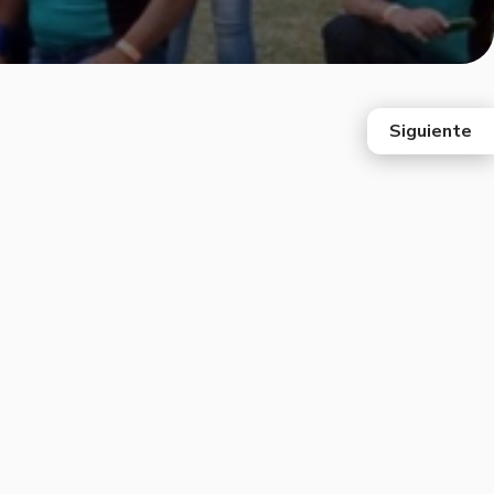
Siguiente
east