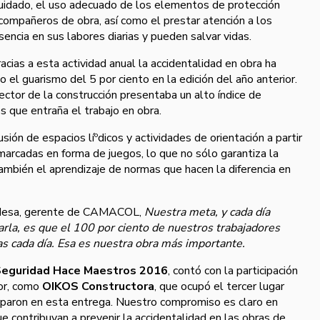
cuidado, el uso adecuado de los elementos de protección
compañeros de obra, así­ como el prestar atención a los
ncia en sus labores diarias y pueden salvar vidas.
gracias a esta actividad anual la accidentalidad en obra ha
el guarismo del 5 por ciento en la edición del año anterior.
sector de la construcción presentaba un alto í­ndice de
s que entraña el trabajo en obra.
ión de espacios líºdicos y actividades de orientación a partir
arcadas en forma de juegos, lo que no sólo garantiza la
no también el aprendizaje de normas que hacen la diferencia en
Mesa, gerente de CAMACOL,
Nuestra meta, y cada dí­a
rla, es que el 100 por ciento de nuestros trabajadores
s cada dí­a. Esa es nuestra obra más importante.
Seguridad Hace Maestros 2016
, contó con la participación
or, como
OIKOS Constructora
, que ocupó el tercer lugar
iparon en esta entrega. Nuestro compromiso es claro en
e contribuyan a prevenir la accidentalidad en las obras de