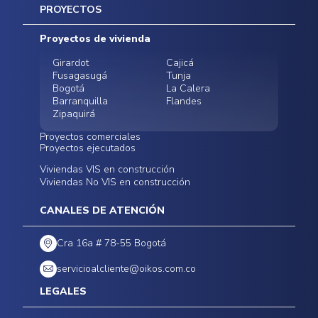
Inicio
PROYECTOS
Mapa del sitio
Postventas
Proyectos de vivienda
Contratación Directa
Noticias
Girardot
Cajicá
Fusagasugá
Tunja
Bogotá
La Calera
Barranquilla
Flandes
Zipaquirá
Proyectos comerciales
Proyectos ejecutados
Bodegas - ALMAX
Locales comerciales -
Viviendas VIS en construcción
Conoce nuestros
Funza
Infinitum Zentral
Viviendas No VIS en construcción
proyectos ejecutados
Bodegas - ALMAX
Centro Comercial
Malambo
Calera Gardens
CANALES DE ATENCIÓN
Cra 16a # 78-55 Bogotá
servicioalcliente@oikos.com.co
LEGALES