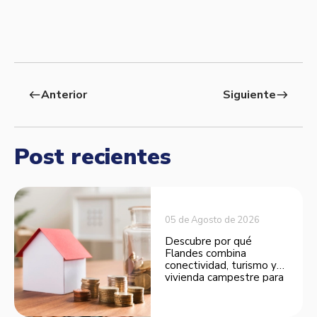
Anterior
Siguiente
west
east
Post recientes
05 de Agosto de 2026
Descubre por qué
Flandes combina
conectividad, turismo y
vivienda campestre para
convertirse en una
opción atractiva de
inversión.