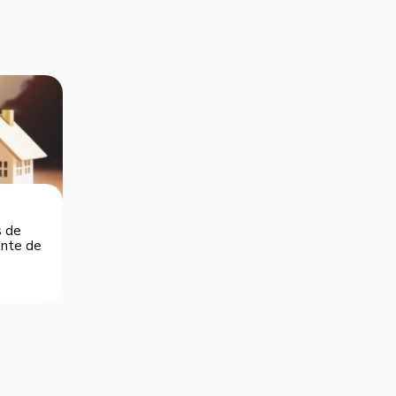
s de
dente de