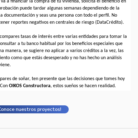
a a financiar la compra de tu vivienda, solicita el beneficio en 
aprobación puede tardar algunas semanas dependiendo de la 
la documentación y seas una persona con todo el perfil. No 
tener reportes negativos en centrales de riesgo (DataCrédito).
mpares tasas de interés entre varias entidades para tomar la 
onsultar a tu banco habitual por los beneficios especiales que 
a manera, se sugiere no aplicar a varios créditos a la vez, las 
ento como que estás desesperado y no has hecho un análisis 
viene.
pares de soñar, ten presente que las decisiones que tomes hoy 
 Con
 OIKOS Constructora
, estos sueños se hacen realidad.
Conoce nuestros proyectos!