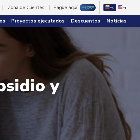
Zona de Clientes
Pague aquí
Es
En
es
Proyectos ejecutados
Descuentos
Noticias
bsidio y