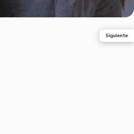
Siguiente
east