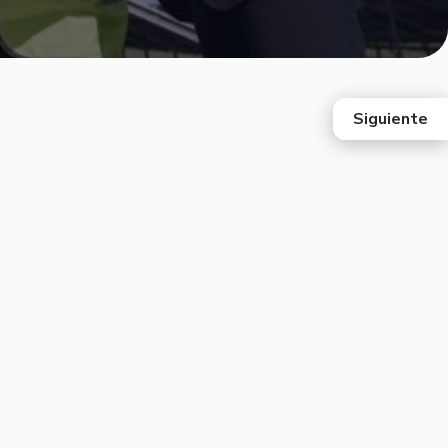
Siguiente
east