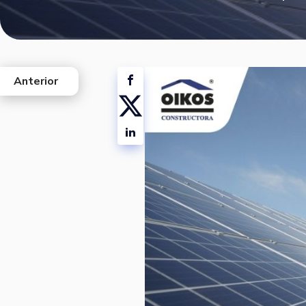
Anterior
west