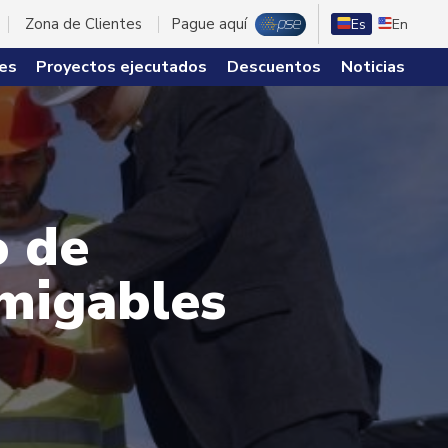
Zona de Clientes
Pague aquí
Es
En
es
Proyectos ejecutados
Descuentos
Noticias
o de
amigables