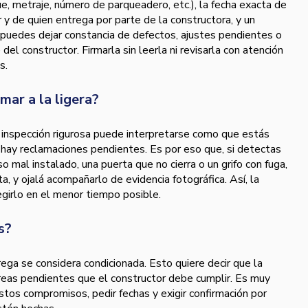
e, metraje, número de parqueadero, etc.), la fecha exacta de
y de quien entrega por parte de la constructora, y un
 puedes dejar constancia de defectos, ajustes pendientes o
el constructor. Firmarla sin leerla ni revisarla con atención
s.
mar a la ligera?
a inspección rigurosa puede interpretarse como que estás
 hay reclamaciones pendientes. Es por eso que, si detectas
o mal instalado, una puerta que no cierra o un grifo con fuga,
a, y ojalá acompañarlo de evidencia fotográfica. Así, la
egirlo en el menor tiempo posible.
s?
ega se considera condicionada. Esto quiere decir que la
reas pendientes que el constructor debe cumplir. Es muy
tos compromisos, pedir fechas y exigir confirmación por