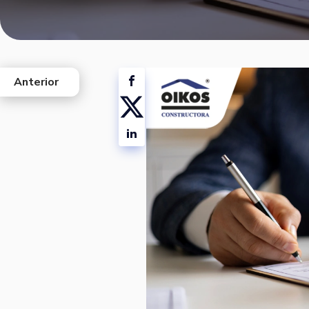
Anterior
west