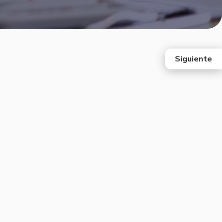
Siguiente
east