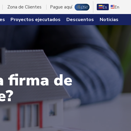
Zona de Clientes
Pague aquí
Es
En
es
Proyectos ejecutados
Descuentos
Noticias
a firma de
e?