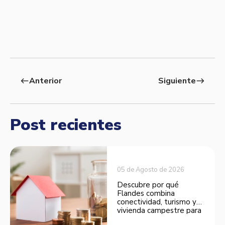
Anterior
Siguiente
west
east
Post recientes
05 de Agosto de 2026
Descubre por qué
Flandes combina
conectividad, turismo y
vivienda campestre para
convertirse en una