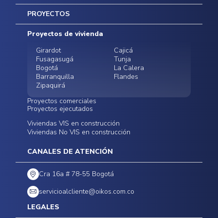
Inicio
PROYECTOS
Mapa del sitio
Postventas
Proyectos de vivienda
Contratación Directa
Noticias
Girardot
Cajicá
Fusagasugá
Tunja
Bogotá
La Calera
Barranquilla
Flandes
Zipaquirá
Proyectos comerciales
Proyectos ejecutados
Bodegas - ALMAX
Locales comerciales -
Viviendas VIS en construcción
Conoce nuestros
Funza
Infinitum Zentral
Viviendas No VIS en construcción
proyectos ejecutados
Bodegas - ALMAX
Centro Comercial
Malambo
Calera Gardens
CANALES DE ATENCIÓN
Cra 16a # 78-55 Bogotá
servicioalcliente@oikos.com.co
LEGALES