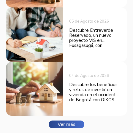
opción atractiva de
inversión.
05 de Agosto de 2026
Descubre Entreverde
Reservado, un nuevo
proyecto VIS en
Fusagasugá, con
espacios funcionales y
opciones de financiación.
04 de Agosto de 2026
Descubre los beneficios
y retos de invertir en
vivienda en el occidente
de Bogotá con OIKOS
Balmora.
Ver más