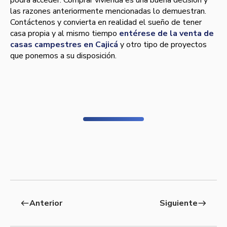
podrá acceder. Comprar vivienda es una buena decisión y
las razones anteriormente mencionadas lo demuestran.
Contáctenos y convierta en realidad el sueño de tener
casa propia y al mismo tiempo
entérese de la venta de
casas campestres en Cajicá
y otro tipo de proyectos
que ponemos a su disposición.
Anterior
Siguiente
west
east