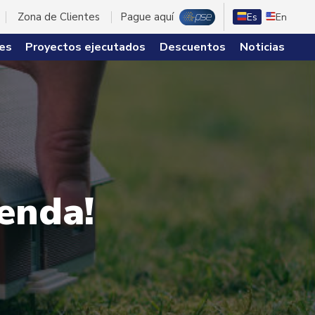
Zona de Clientes
Pague aquí
Es
En
es
Proyectos ejecutados
Descuentos
Noticias
ienda!