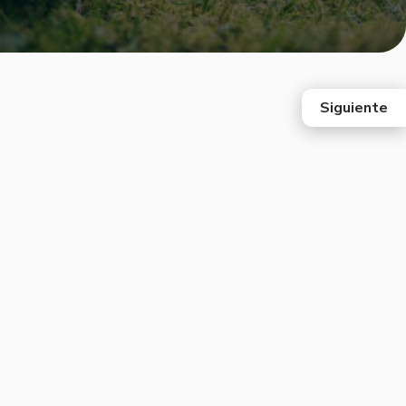
Siguiente
east