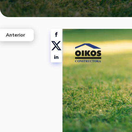
Anterior
west