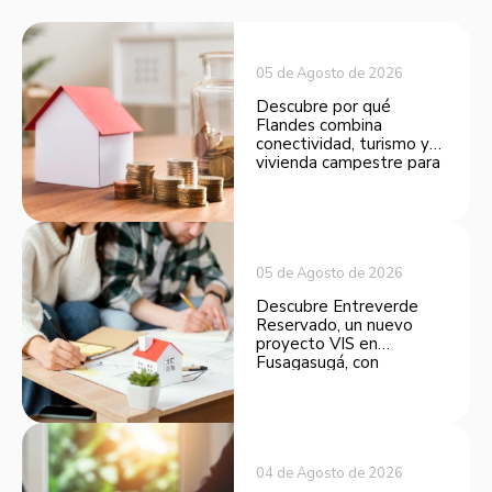
05 de Agosto de 2026
Descubre por qué
Flandes combina
conectividad, turismo y
vivienda campestre para
convertirse en una
opción atractiva de
inversión.
05 de Agosto de 2026
Descubre Entreverde
Reservado, un nuevo
proyecto VIS en
Fusagasugá, con
espacios funcionales y
opciones de financiación.
04 de Agosto de 2026