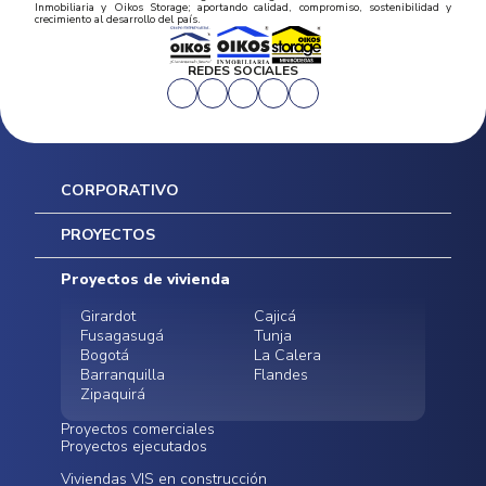
Inmobiliaria y Oikos Storage; aportando calidad, compromiso, sostenibilidad y
crecimiento al desarrollo del país.
REDES SOCIALES
CORPORATIVO
Inicio
PROYECTOS
Mapa del sitio
Postventas
Proyectos de vivienda
Contratación Directa
Noticias
Girardot
Cajicá
Fusagasugá
Tunja
Bogotá
La Calera
Barranquilla
Flandes
Zipaquirá
Proyectos comerciales
Proyectos ejecutados
Bodegas - ALMAX
Locales comerciales -
Viviendas VIS en construcción
Conoce nuestros
Funza
Infinitum Zentral