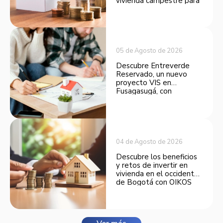
vivienda campestre para
convertirse en una
opción atractiva de
inversión.
05 de Agosto de 2026
Descubre Entreverde
Reservado, un nuevo
proyecto VIS en
Fusagasugá, con
espacios funcionales y
opciones de financiación.
04 de Agosto de 2026
Descubre los beneficios
y retos de invertir en
vivienda en el occidente
de Bogotá con OIKOS
Balmora.