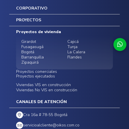
CORPORATIVO
Inicio
PROYECTOS
Mapa del sitio
Postventas
Proyectos de vivienda
Contratación Directa
Noticias
Girardot
Cajicá
Fusagasugá
Tunja
Bogotá
La Calera
Barranquilla
Flandes
Zipaquirá
Proyectos comerciales
Proyectos ejecutados
Bodegas - ALMAX
Locales comerciales -
Viviendas VIS en construcción
Conoce nuestros
Funza
Infinitum Zentral
Viviendas No VIS en construcción
proyectos ejecutados
Bodegas - ALMAX
Centro Comercial
Malambo
Calera Gardens
CANALES DE ATENCIÓN
Cra 16a # 78-55 Bogotá
servicioalcliente@oikos.com.co