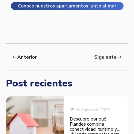
Conoce nuestros apartamentos junto al mar
Anterior
Siguiente
west
east
Post recientes
05 de Agosto de 2026
Descubre por qué
Flandes combina
conectividad, turismo y