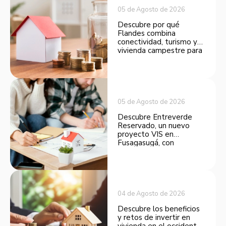
05 de Agosto de 2026
Descubre por qué
Flandes combina
conectividad, turismo y
vivienda campestre para
convertirse en una
opción atractiva de
inversión.
05 de Agosto de 2026
Descubre Entreverde
Reservado, un nuevo
proyecto VIS en
Fusagasugá, con
espacios funcionales y
opciones de financiación.
04 de Agosto de 2026
Descubre los beneficios
y retos de invertir en