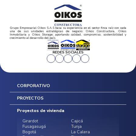
Grupo Empresarial Oikos S.A.S basa su experiencia en el sector finca raíz con cada
una de sus unidades estratégicas de negocio: Oikos Constructora, Oikos
Inmobiliaria y Oikos Storage; aportando calidad, compromiso, sostenibilidad y
crecimiento al desarrollo del país.
REDES SOCIALES
CORPORATIVO
Inicio
PROYECTOS
Mapa del sitio
Postventas
Proyectos de vivienda
Contratación Directa
Noticias
Girardot
Cajicá
Fusagasugá
Tunja
Bogotá
La Calera