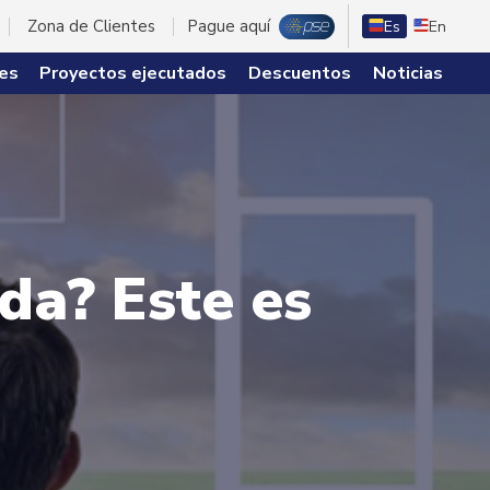
Zona de Clientes
Pague aquí
Es
En
es
Proyectos ejecutados
Descuentos
Noticias
da? Este es