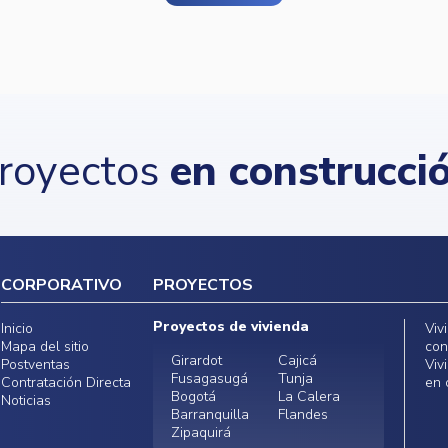
royectos
en construcci
CORPORATIVO
PROYECTOS
Proyectos de vivienda
Inicio
Viv
Mapa del sitio
con
Girardot
Cajicá
Postventas
Viv
Fusagasugá
Tunja
Contratación Directa
en 
Bogotá
La Calera
Noticias
Barranquilla
Flandes
Zipaquirá