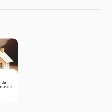
s de
dente de