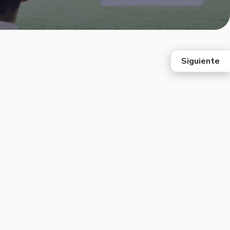
Siguiente
east