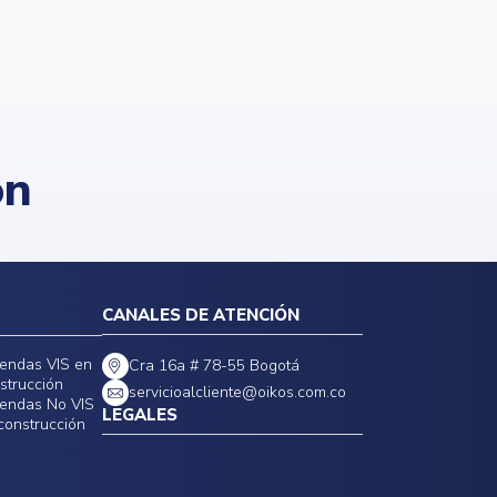
ón
CANALES DE ATENCIÓN
iendas VIS en
Cra 16a # 78-55 Bogotá
strucción
servicioalcliente@oikos.com.co
iendas No VIS
LEGALES
construcción
Políticas de privacidad
Política de precios, tarifas y