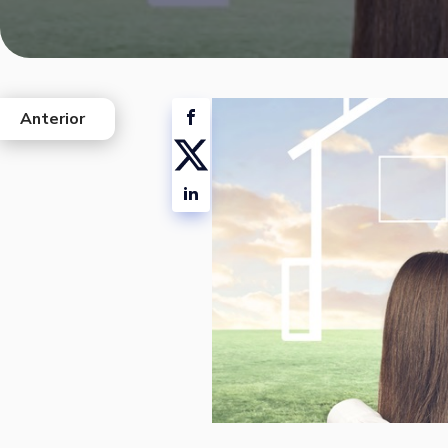
Anterior
west