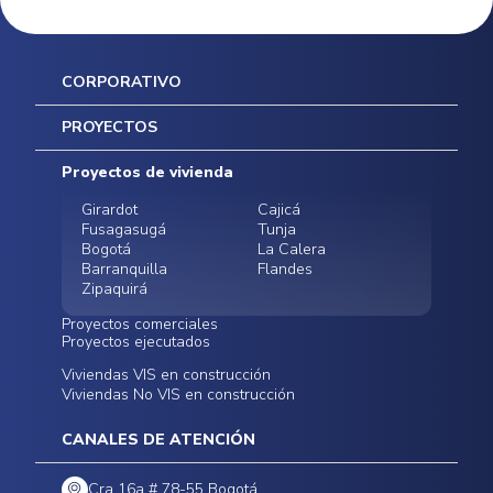
CORPORATIVO
Inicio
PROYECTOS
Mapa del sitio
Postventas
Proyectos de vivienda
Contratación Directa
Noticias
Girardot
Cajicá
Fusagasugá
Tunja
Bogotá
La Calera
Barranquilla
Flandes
Zipaquirá
Proyectos comerciales
Proyectos ejecutados
Bodegas - ALMAX
Locales comerciales -
Viviendas VIS en construcción
Conoce nuestros
Funza
Infinitum Zentral
Viviendas No VIS en construcción
proyectos ejecutados
Bodegas - ALMAX
Centro Comercial
Malambo
Calera Gardens
CANALES DE ATENCIÓN
Cra 16a # 78-55 Bogotá