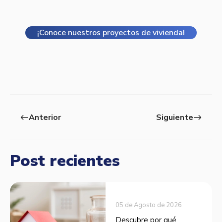
¡Conoce nuestros proyectos de vivienda!
Anterior
Siguiente
west
east
Post recientes
05 de Agosto de 2026
Descubre por qué