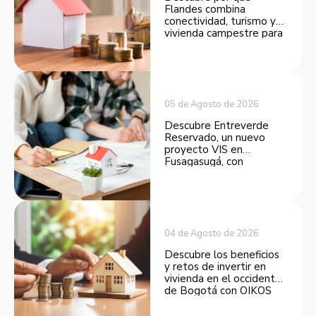
Flandes combina
conectividad, turismo y
vivienda campestre para
convertirse en una
opción atractiva de
inversión.
05 de Agosto de 2026
Descubre Entreverde
Reservado, un nuevo
proyecto VIS en
Fusagasugá, con
espacios funcionales y
opciones de financiación.
04 de Agosto de 2026
Descubre los beneficios
y retos de invertir en
vivienda en el occidente
de Bogotá con OIKOS
Balmora.