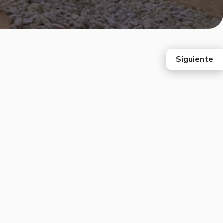
Siguiente
east