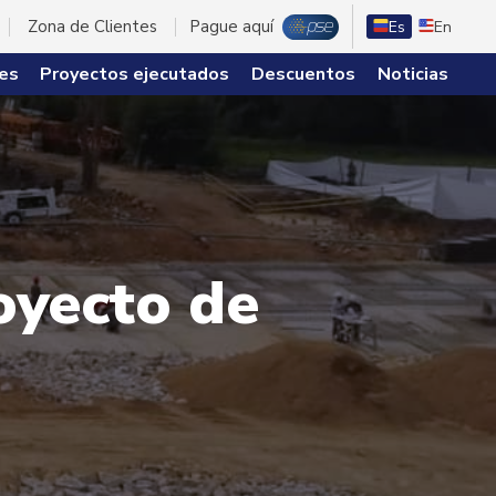
Zona de Clientes
Pague aquí
Es
En
es
Proyectos ejecutados
Descuentos
Noticias
oyecto de