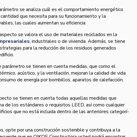
parámetro se analiza cuál es el comportamiento energético
a cantidad que necesita para su funcionamiento y la
ables, las cuales aumentan su eficiencia.
 aspecto se valora el uso de materiales reciclados en la
mpresariales
, industriales o de vivienda. Además, se tiene
strategias para la reducción de los residuos generados
dificio.
este parámetro se tienen en cuenta medidas, que como el
érmico, acústico, y la ventilación, mejoran la calidad de vida
onsumo de energí­a por bombillos, aparatos de calefacción,
aspecto se tienen en cuenta todas aquellas medidas que
a de los estándares o requisitos LEED, así­ como cualquier
ificios que no está incluida dentro de las anteriores categorí­
 opte por una construcción sostenible y contribuya a la
 Recuerde que en OIKOS Constructora usted podrá encontrar