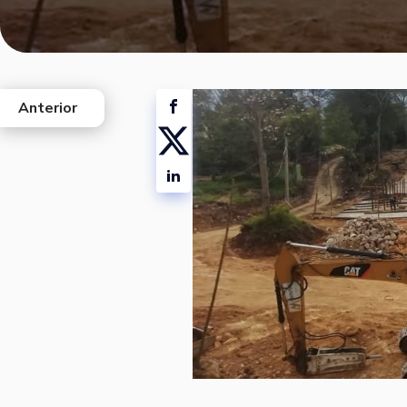
Anterior
west