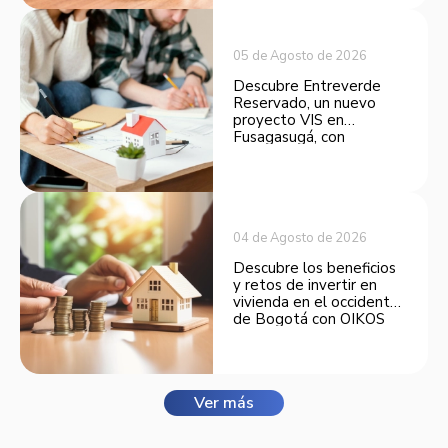
inversión.
05 de Agosto de 2026
Descubre Entreverde
Reservado, un nuevo
proyecto VIS en
Fusagasugá, con
espacios funcionales y
opciones de financiación.
04 de Agosto de 2026
Descubre los beneficios
y retos de invertir en
vivienda en el occidente
de Bogotá con OIKOS
Balmora.
Ver más