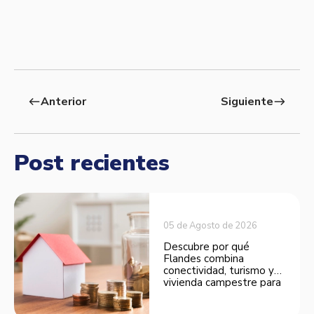
Anterior
Siguiente
west
east
Post recientes
05 de Agosto de 2026
Descubre por qué
Flandes combina
conectividad, turismo y
vivienda campestre para
convertirse en una
opción atractiva de