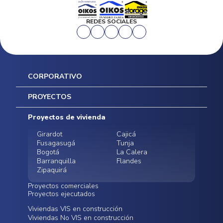
REDES SOCIALES
CORPORATIVO
Inicio
PROYECTOS
Mapa del sitio
Postventas
Proyectos de vivienda
Contratación Directa
Noticias
Girardot
Cajicá
Fusagasugá
Tunja
Bogotá
La Calera
Barranquilla
Flandes
Zipaquirá
Proyectos comerciales
Proyectos ejecutados
Bodegas - ALMAX
Locales comerciales -
Viviendas VIS en construcción
Conoce nuestros
Funza
Infinitum Zentral
Viviendas No VIS en construcción
proyectos ejecutados
Bodegas - ALMAX
Centro Comercial