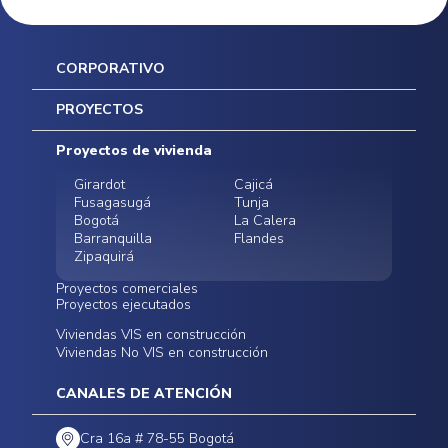
CORPORATIVO
Inicio
PROYECTOS
Mapa del sitio
Postventas
Proyectos de vivienda
Contratación Directa
Noticias
Girardot
Cajicá
Fusagasugá
Tunja
Bogotá
La Calera
Barranquilla
Flandes
Zipaquirá
Proyectos comerciales
Proyectos ejecutados
Bodegas - ALMAX
Locales comerciales -
Viviendas VIS en construcción
Conoce nuestros
Funza
Infinitum Zentral
Viviendas No VIS en construcción
proyectos ejecutados
Bodegas - ALMAX
Centro Comercial
Malambo
Calera Gardens
CANALES DE ATENCIÓN
Cra 16a # 78-55 Bogotá