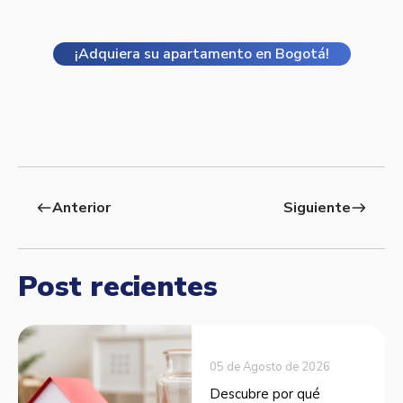
¡Adquiera su apartamento en Bogotá!
Anterior
Siguiente
west
east
Post recientes
05 de Agosto de 2026
Descubre por qué