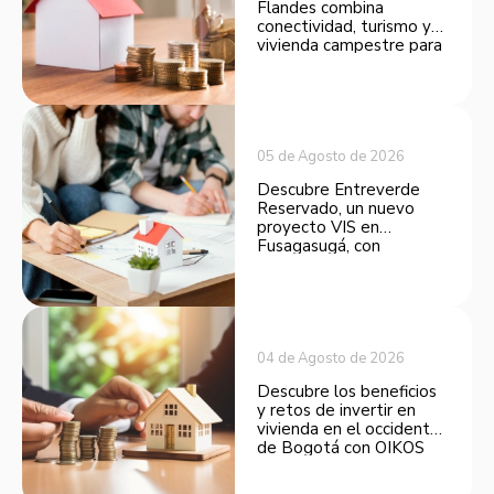
Flandes combina
conectividad, turismo y
vivienda campestre para
convertirse en una
opción atractiva de
inversión.
05 de Agosto de 2026
Descubre Entreverde
Reservado, un nuevo
proyecto VIS en
Fusagasugá, con
espacios funcionales y
opciones de financiación.
04 de Agosto de 2026
Descubre los beneficios
y retos de invertir en
vivienda en el occidente
de Bogotá con OIKOS
Balmora.