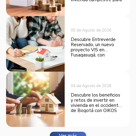
convertirse en una
opción atractiva de
inversión.
05 de Agosto de 2026
Descubre Entreverde
Reservado, un nuevo
proyecto VIS en
Fusagasugá, con
espacios funcionales y
opciones de financiación.
04 de Agosto de 2026
Descubre los beneficios
y retos de invertir en
vivienda en el occidente
de Bogotá con OIKOS
Balmora.
Ver más