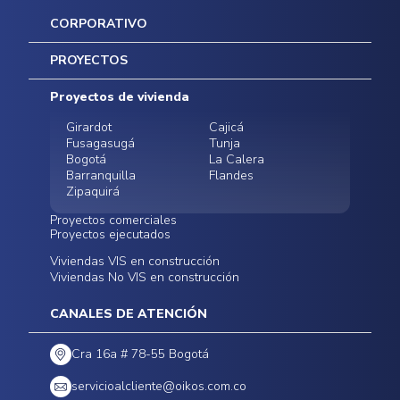
CORPORATIVO
Inicio
PROYECTOS
Mapa del sitio
Postventas
Proyectos de vivienda
Contratación Directa
Noticias
Girardot
Cajicá
Fusagasugá
Tunja
Bogotá
La Calera
Barranquilla
Flandes
Zipaquirá
Proyectos comerciales
Proyectos ejecutados
Bodegas - ALMAX
Locales comerciales -
Viviendas VIS en construcción
Conoce nuestros
Funza
Infinitum Zentral
Viviendas No VIS en construcción
proyectos ejecutados
Bodegas - ALMAX
Centro Comercial
Malambo
Calera Gardens
CANALES DE ATENCIÓN
Cra 16a # 78-55 Bogotá
servicioalcliente@oikos.com.co