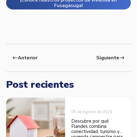
¡Conoce nuestros proyectos de vivienda en
Fusagasuga!
Anterior
Siguiente
west
east
Post recientes
05 de Agosto de 2026
Descubre por qué
Flandes combina
conectividad, turismo y
vivienda campestre para