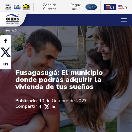
Zona de
Pague
Es
En
Clientes
aquí
Home
Fusagasugá: El municipio
donde podrás adquirir la
vivienda de tus sueños
Publicado:
10 de Octubre de 2023
Compartir