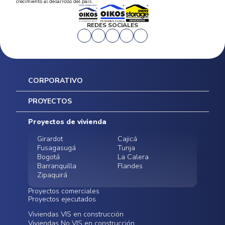
crecimiento al desarrollo del país.
REDES SOCIALES
CORPORATIVO
Inicio
PROYECTOS
Mapa del sitio
Postventas
Proyectos de vivienda
Contratación Directa
Noticias
Girardot
Cajicá
Fusagasugá
Tunja
Bogotá
La Calera
Barranquilla
Flandes
Zipaquirá
Proyectos comerciales
Proyectos ejecutados
Bodegas - ALMAX
Locales comerciales -
Viviendas VIS en construcción
Conoce nuestros
Funza
Infinitum Zentral
Viviendas No VIS en construcción