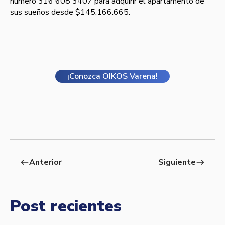
número 316 608 3407 para adquirir el apartamento de
sus sueños desde $145.166.665.
¡Conozca OIKOS Varena!
Anterior
Siguiente
west
east
Post recientes