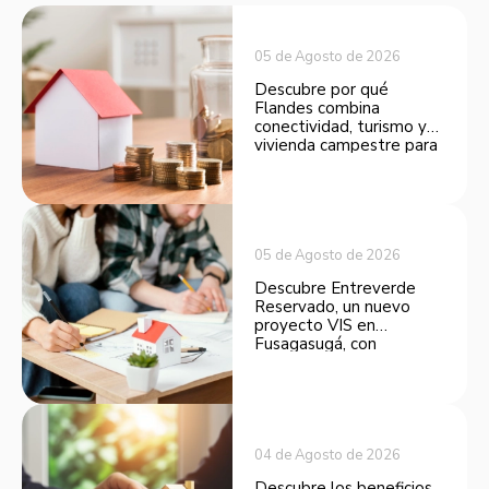
05 de Agosto de 2026
Descubre por qué
Flandes combina
conectividad, turismo y
vivienda campestre para
convertirse en una
opción atractiva de
inversión.
05 de Agosto de 2026
Descubre Entreverde
Reservado, un nuevo
proyecto VIS en
Fusagasugá, con
espacios funcionales y
opciones de financiación.
04 de Agosto de 2026
Descubre los beneficios