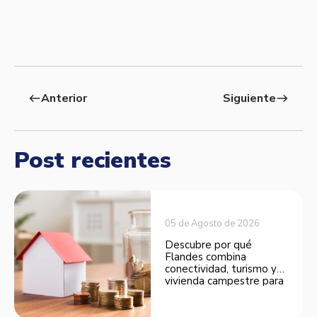
Anterior
Siguiente
west
east
Post recientes
05 de Agosto de 2026
Descubre por qué
Flandes combina
conectividad, turismo y
vivienda campestre para
convertirse en una
opción atractiva de
inversión.