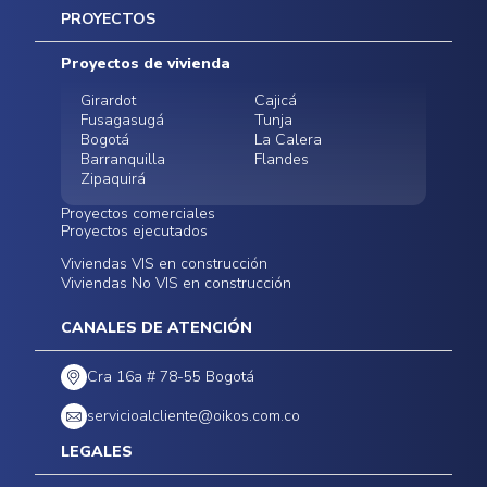
Inicio
PROYECTOS
Mapa del sitio
Postventas
Proyectos de vivienda
Contratación Directa
Noticias
Girardot
Cajicá
Fusagasugá
Tunja
Bogotá
La Calera
Barranquilla
Flandes
Zipaquirá
Proyectos comerciales
Proyectos ejecutados
Bodegas - ALMAX
Locales comerciales -
Viviendas VIS en construcción
Conoce nuestros
Funza
Infinitum Zentral
Viviendas No VIS en construcción
proyectos ejecutados
Bodegas - ALMAX
Centro Comercial
Malambo
Calera Gardens
CANALES DE ATENCIÓN
Cra 16a # 78-55 Bogotá
servicioalcliente@oikos.com.co
LEGALES