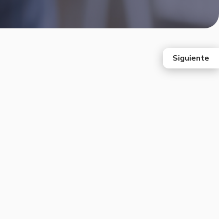
Siguiente
east