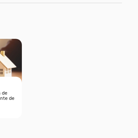
s de
dente de