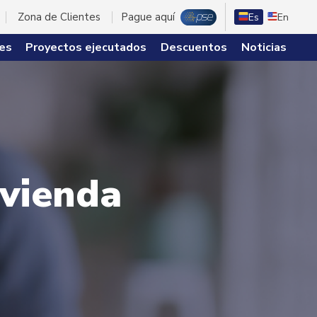
Zona de Clientes
Pague aquí
Es
En
es
Proyectos ejecutados
Descuentos
Noticias
ivienda