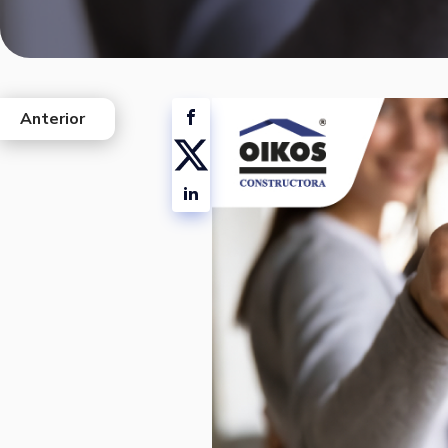
Anterior
west