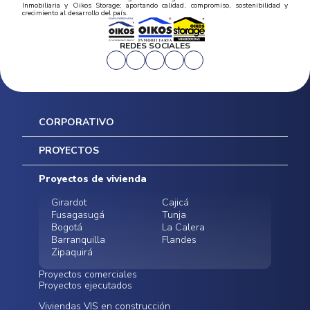
Inmobiliaria y Oikos Storage; aportando calidad, compromiso, sostenibilidad y
crecimiento al desarrollo del país.
REDES SOCIALES
CORPORATIVO
Inicio
PROYECTOS
Mapa del sitio
Postventas
Proyectos de vivienda
Contratación Directa
Noticias
Girardot
Cajicá
Fusagasugá
Tunja
Bogotá
La Calera
Barranquilla
Flandes
Zipaquirá
Proyectos comerciales
Proyectos ejecutados
Bodegas - ALMAX
Locales comerciales -
Viviendas VIS en construcción
Conoce nuestros