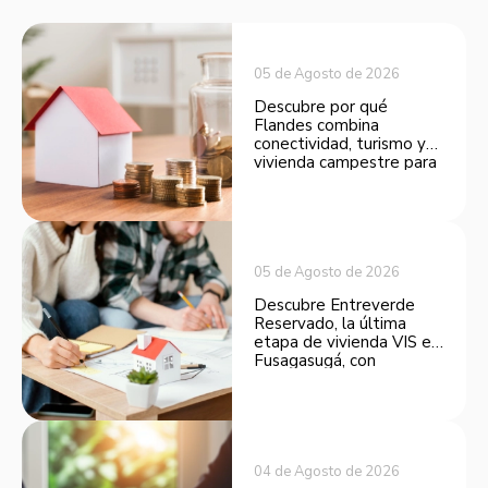
05 de Agosto de 2026
Descubre por qué
Flandes combina
conectividad, turismo y
vivienda campestre para
convertirse en una
opción atractiva de
inversión.
05 de Agosto de 2026
Descubre Entreverde
Reservado, la última
etapa de vivienda VIS en
Fusagasugá, con
espacios funcionales y
opciones de financiación.
04 de Agosto de 2026