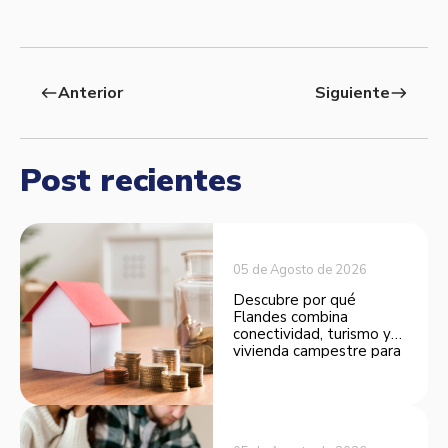
Anterior
Siguiente
west
east
Post recientes
05 de Agosto de 2026
Descubre por qué
Flandes combina
conectividad, turismo y
vivienda campestre para
convertirse en una
opción atractiva de
inversión.