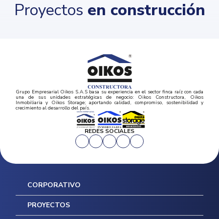
Proyectos
en construcción
Grupo Empresarial Oikos S.A.S basa su experiencia en el sector finca raíz con cada
una de sus unidades estratégicas de negocio: Oikos Constructora, Oikos
Inmobiliaria y Oikos Storage; aportando calidad, compromiso, sostenibilidad y
crecimiento al desarrollo del país.
REDES SOCIALES
CORPORATIVO
Inicio
PROYECTOS
Mapa del sitio