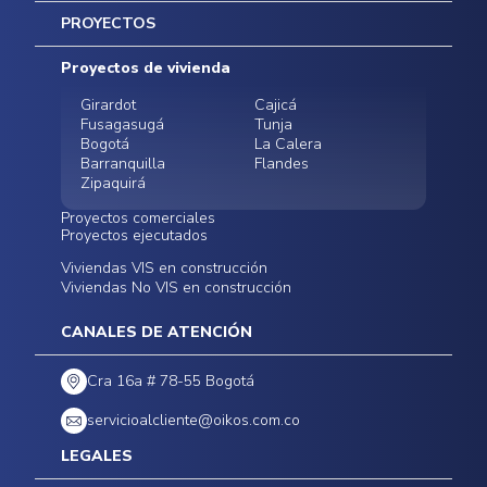
Inicio
PROYECTOS
Mapa del sitio
Postventas
Proyectos de vivienda
Contratación Directa
Noticias
Girardot
Cajicá
Fusagasugá
Tunja
Bogotá
La Calera
Barranquilla
Flandes
Zipaquirá
Proyectos comerciales
Proyectos ejecutados
Bodegas - ALMAX
Locales comerciales -
Viviendas VIS en construcción
Conoce nuestros
Funza
Infinitum Zentral
Viviendas No VIS en construcción
proyectos ejecutados
Bodegas - ALMAX
Centro Comercial
Malambo
Calera Gardens
CANALES DE ATENCIÓN
Cra 16a # 78-55 Bogotá
servicioalcliente@oikos.com.co
LEGALES