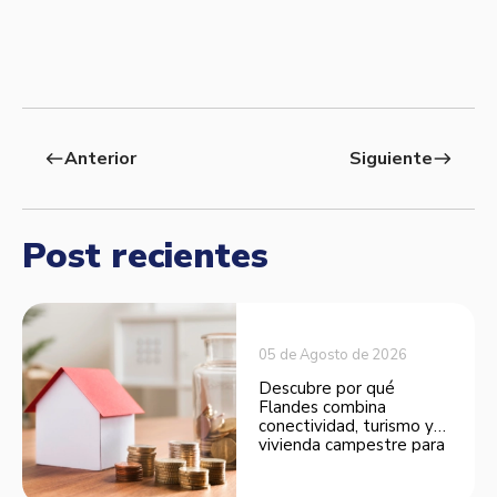
Anterior
Siguiente
west
east
Post recientes
05 de Agosto de 2026
Descubre por qué
Flandes combina
conectividad, turismo y
vivienda campestre para
convertirse en una
opción atractiva de