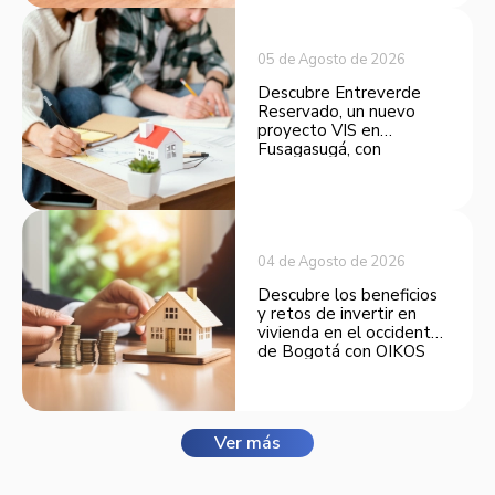
inversión.
05 de Agosto de 2026
Descubre Entreverde
Reservado, un nuevo
proyecto VIS en
Fusagasugá, con
espacios funcionales y
opciones de financiación.
04 de Agosto de 2026
Descubre los beneficios
y retos de invertir en
vivienda en el occidente
de Bogotá con OIKOS
Balmora.
Ver más