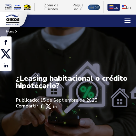
Zona de
Pague
Es
En
Clientes
aquí
Home
¿Leasing habitacional o crédito
hipotecario?
Publicado:
15 de Septiembre de 2025
Compartir