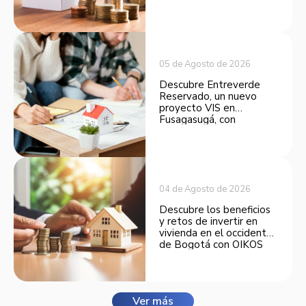
convertirse en una
opción atractiva de
inversión.
05 de Agosto de 2026
Descubre Entreverde
Reservado, un nuevo
proyecto VIS en
Fusagasugá, con
espacios funcionales y
opciones de financiación.
04 de Agosto de 2026
Descubre los beneficios
y retos de invertir en
vivienda en el occidente
de Bogotá con OIKOS
Balmora.
Ver más