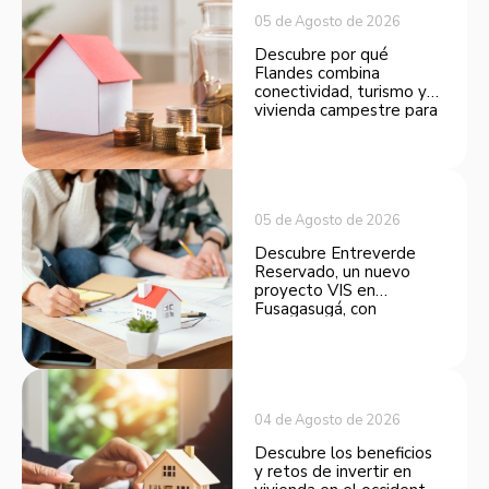
05 de Agosto de 2026
Descubre por qué
Flandes combina
conectividad, turismo y
vivienda campestre para
convertirse en una
opción atractiva de
inversión.
05 de Agosto de 2026
Descubre Entreverde
Reservado, un nuevo
proyecto VIS en
Fusagasugá, con
espacios funcionales y
opciones de financiación.
04 de Agosto de 2026
Descubre los beneficios
y retos de invertir en