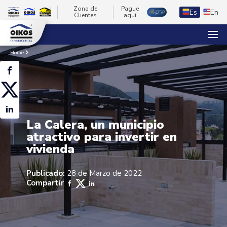
Zona de
Pague
Es
En
Clientes
aquí
Home
La Calera, un municipio
atractivo para invertir en
vivienda
Publicado:
28 de Marzo de 2022
Compartir