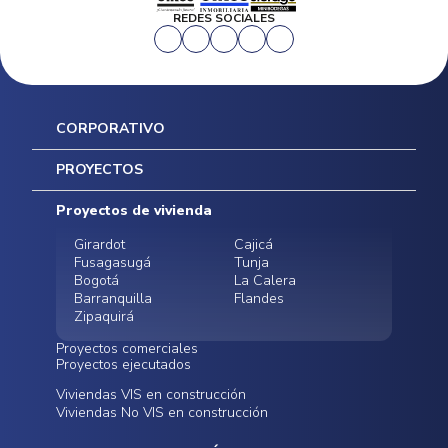
REDES SOCIALES
CORPORATIVO
Inicio
PROYECTOS
Mapa del sitio
Postventas
Proyectos de vivienda
Contratación Directa
Noticias
Girardot
Cajicá
Fusagasugá
Tunja
Bogotá
La Calera
Barranquilla
Flandes
Zipaquirá
Proyectos comerciales
Proyectos ejecutados
Bodegas - ALMAX
Locales comerciales -
Viviendas VIS en construcción
Conoce nuestros
Funza
Infinitum Zentral
Viviendas No VIS en construcción
proyectos ejecutados
Bodegas - ALMAX
Centro Comercial
Malambo
Calera Gardens