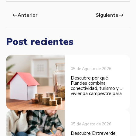
Anterior
Siguiente
west
east
Post recientes
05 de Agosto de 2026
Descubre por qué
Flandes combina
conectividad, turismo y
vivienda campestre para
convertirse en una
opción atractiva de
inversión.
05 de Agosto de 2026
Descubre Entreverde