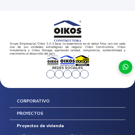
Grupo Empresarial Oikos S.A.S basa su experiencia en el sector finca raíz con cada
una de sus unidades estratégicas de negocio: Oikos Constructora, Oikos
Inmobiliaria y Oikos Storage; aportando calidad, compromiso, sostenibilidad y
crecimiento al desarrollo del país.
REDES SOCIALES
CORPORATIVO
Inicio
PROYECTOS
Mapa del sitio
Postventas
Proyectos de vivienda
Contratación Directa
Noticias