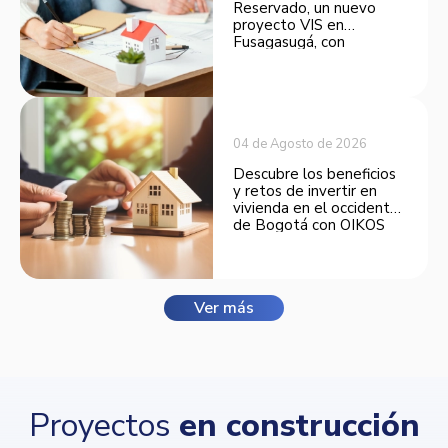
Reservado, un nuevo
proyecto VIS en
Fusagasugá, con
espacios funcionales y
opciones de financiación.
04 de Agosto de 2026
Descubre los beneficios
y retos de invertir en
vivienda en el occidente
de Bogotá con OIKOS
Balmora.
Ver más
Proyectos
en construcción