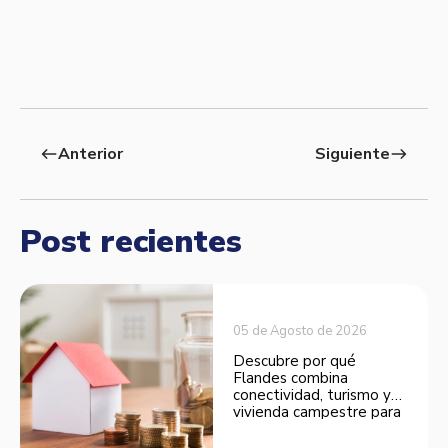
Anterior
Siguiente
west
east
Post recientes
05 de Agosto de 2026
Descubre por qué
Flandes combina
conectividad, turismo y
vivienda campestre para
convertirse en una
opción atractiva de