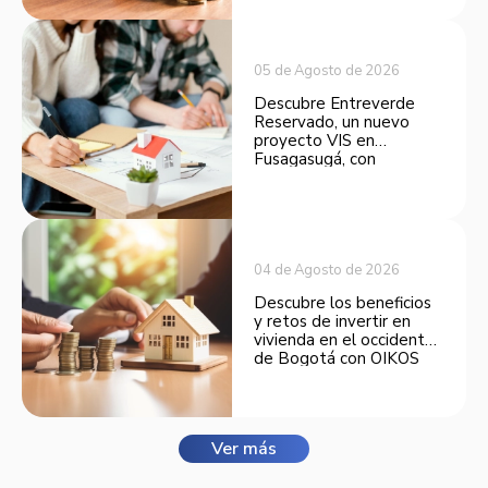
inversión.
05 de Agosto de 2026
Descubre Entreverde
Reservado, un nuevo
proyecto VIS en
Fusagasugá, con
espacios funcionales y
opciones de financiación.
04 de Agosto de 2026
Descubre los beneficios
y retos de invertir en
vivienda en el occidente
de Bogotá con OIKOS
Balmora.
Ver más