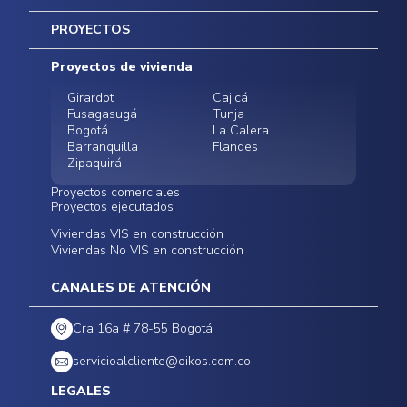
Inicio
PROYECTOS
Mapa del sitio
Postventas
Proyectos de vivienda
Contratación Directa
Noticias
Girardot
Cajicá
Fusagasugá
Tunja
Bogotá
La Calera
Barranquilla
Flandes
Zipaquirá
Proyectos comerciales
Proyectos ejecutados
Bodegas - ALMAX
Locales comerciales -
Viviendas VIS en construcción
Conoce nuestros
Funza
Infinitum Zentral
Viviendas No VIS en construcción
proyectos ejecutados
Bodegas - ALMAX
Centro Comercial
Malambo
Calera Gardens
CANALES DE ATENCIÓN
Cra 16a # 78-55 Bogotá
servicioalcliente@oikos.com.co
LEGALES