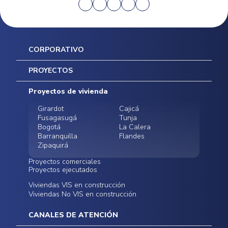
CORPORATIVO
Inicio
PROYECTOS
Mapa del sitio
Postventas
Proyectos de vivienda
Contratación Directa
Noticias
Girardot
Cajicá
Fusagasugá
Tunja
Bogotá
La Calera
Barranquilla
Flandes
Zipaquirá
Proyectos comerciales
Proyectos ejecutados
Bodegas - ALMAX
Locales comerciales -
Viviendas VIS en construcción
Conoce nuestros
Funza
Infinitum Zentral
Viviendas No VIS en construcción
proyectos ejecutados
Bodegas - ALMAX
Centro Comercial
Malambo
Calera Gardens
CANALES DE ATENCIÓN