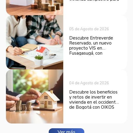
convertirse en una
opción atractiva de
inversión.
05 de Agosto de 2026
Descubre Entreverde
Reservado, un nuevo
proyecto VIS en
Fusagasugá, con
espacios funcionales y
opciones de financiación.
04 de Agosto de 2026
Descubre los beneficios
y retos de invertir en
vivienda en el occidente
de Bogotá con OIKOS
Balmora.
Ver más