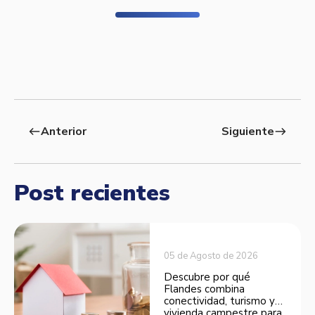
Anterior
Siguiente
west
east
Post recientes
05 de Agosto de 2026
Descubre por qué
Flandes combina
conectividad, turismo y
vivienda campestre para