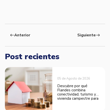
Anterior
Siguiente
west
east
Post recientes
05 de Agosto de 2026
Descubre por qué
Flandes combina
conectividad, turismo y
vivienda campestre para
convertirse en una
opción atractiva de