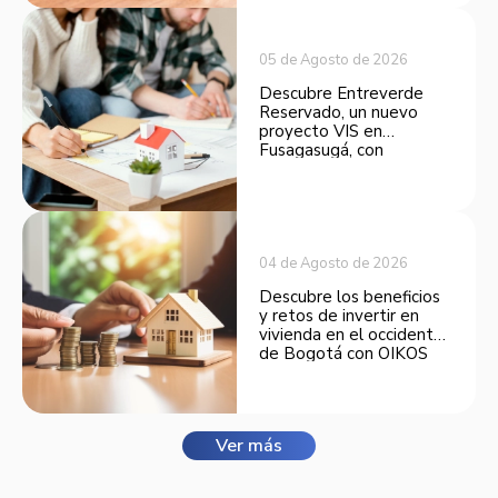
inversión.
05 de Agosto de 2026
Descubre Entreverde
Reservado, un nuevo
proyecto VIS en
Fusagasugá, con
espacios funcionales y
opciones de financiación.
04 de Agosto de 2026
Descubre los beneficios
y retos de invertir en
vivienda en el occidente
de Bogotá con OIKOS
Balmora.
Ver más