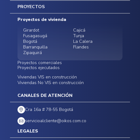
Inicio
PROYECTOS
Mapa del sitio
Postventas
Proyectos de vivienda
Contratación Directa
Noticias
Girardot
Cajicá
Fusagasugá
Tunja
Bogotá
La Calera
Barranquilla
Flandes
Zipaquirá
Proyectos comerciales
Proyectos ejecutados
Bodegas - ALMAX
Locales comerciales -
Viviendas VIS en construcción
Conoce nuestros
Funza
Infinitum Zentral
Viviendas No VIS en construcción
proyectos ejecutados
Bodegas - ALMAX
Centro Comercial
Malambo
Calera Gardens
CANALES DE ATENCIÓN
Cra 16a # 78-55 Bogotá
servicioalcliente@oikos.com.co
LEGALES