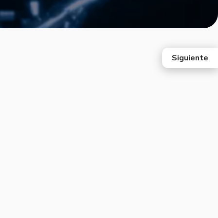
Siguiente
east