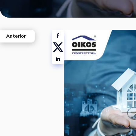
Anterior
west