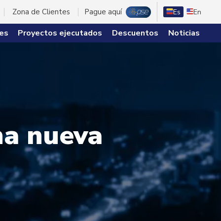
Zona de Clientes
Pague aquí
Es
En
es
Proyectos ejecutados
Descuentos
Noticias
na nueva